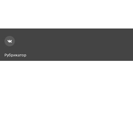
Рубрикатор
Новости
Реклама на сайте
Контакты
Добавить организацию
2000–2026 © СПР
Политика конфиденциальности