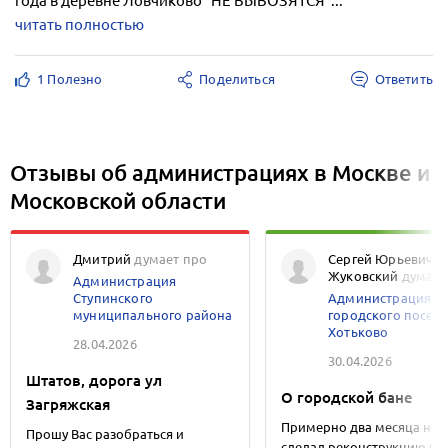
года в деревне Ловчиково "НЕ ВЫВОЗЯТСЯ"...
читать полностью
1 Полезно
Поделиться
Ответить
Отзывы об администрациях в Москве и
Московской области
Дмитрий
думает про
Сергей Юрьевич
Жуковский
думает
Администрация
Ступинского
Администрация
муниципального района
городского посел
Хотьково
28.04.2026
30.04.2026
Штатов, дорога ул
О городской бане
Загряжская
Примерно два месяца наз
Прошу Вас разобраться и
сделал реконструкцию ба