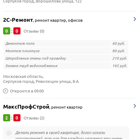
Серпухов город, Ворошилова улица, 122
2С-Ремонт
,
ремонт квартир, офисов
0
0
:
Отзывы (0)
Демонтаж пола
60 руб.
Монтаж плинтуса
80 руб.
Штробление стены под проводку
210 руб.
Замена труб водоснабжения
165 руб.
Московская область, 
Серпухов город, Революции улица, 8-А
Откроется в 09:00
МаксПрофСтрой
,
ремонт квартир
2
0
:
Отзывы (2)
Делали ремонт в своей квартире, долго искали
исполнителей, так как для каждого человека это очень