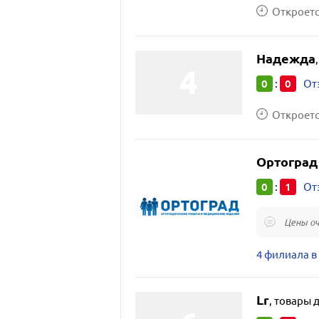
Откроется
Надежда
0
0
:
От
Откроется
Ортоград
0
1
:
От
Цены оч
4 филиала в
Lr
,
товары д