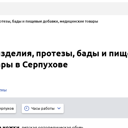
тезы, бады и пищевые добавки, медицинские товары
зделия, протезы, бады и пищ
ры в Серпухове
ены
ерпухов
Часы работы
е ножки
,
детская ортопедическая обувь