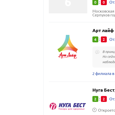
0
0
:
От
Московская 
Серпухов го
Арт лайф
4
2
:
От
В принц
Но сейч
наблюда
2 филиала в
Нуга Бест
2
2
:
От
Откроется