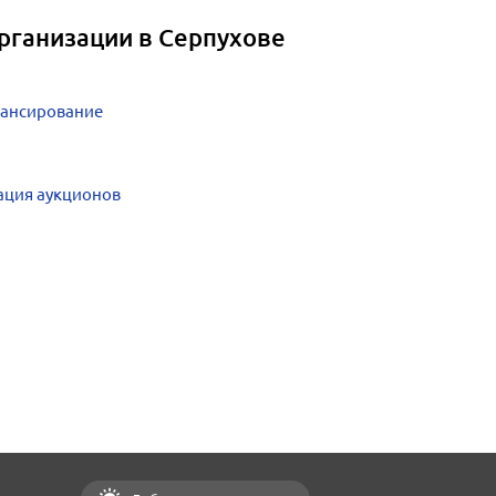
рганизации в Серпухове
нансирование
ация аукционов