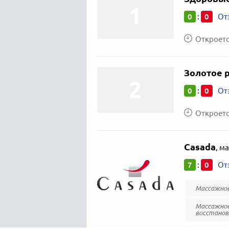
0
0
:
От
Откроется
Золотое 
0
0
:
От
Откроется
Casada
,
ма
7
0
:
От
Массажное
Массажное 
восстанов