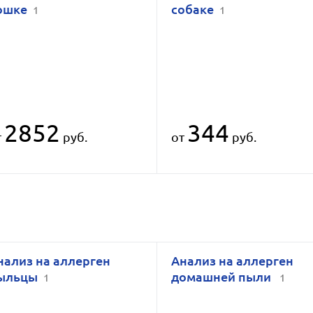
ошке
собаке
1
1
2852
344
т
руб.
от
руб.
нализ на аллерген
Анализ на аллерген
ыльцы
домашней пыли
1
1