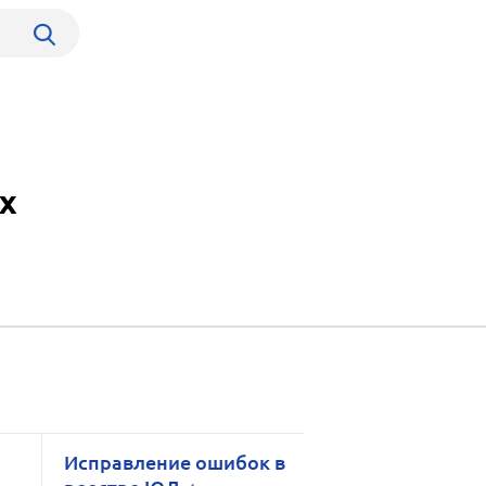
х
Исправление ошибок в
Удаление пар