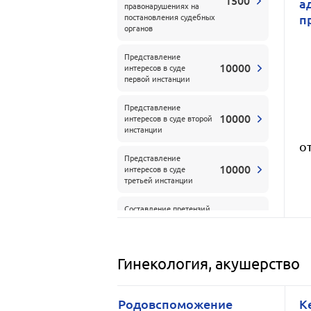
1500
а
правонарушениях на
п
постановления судебных
органов
Представление
10000
интересов в суде
первой инстанции
Представление
10000
интересов в суде второй
инстанции
о
Представление
10000
интересов в суде
третьей инстанции
Составление претензий,
1500
доверенностей
Участие адвоката в суде
Гинекология, акушерство
надзорной инстанции
10000
по административному
делу
Родовспоможение
К