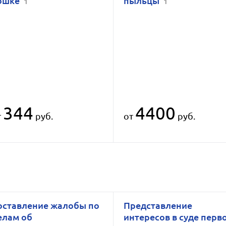
ошке
пыльцы
1
1
344
4400
т
руб.
от
руб.
оставление жалобы по
Представление
елам об
интересов в суде перв