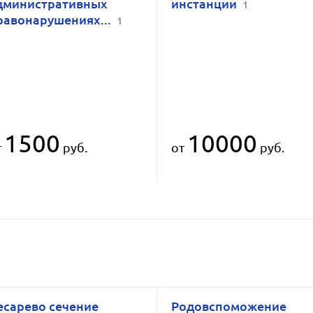
дминистративных
инстанции
1
равонарушениях...
1
1500
10000
т
руб.
от
руб.
есарево сечение
Родовспоможение