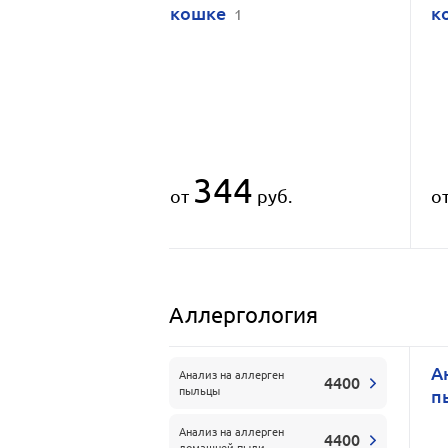
кошке
к
1
344
от
руб.
о
Аллергология
А
Анализ на аллерген
4400
пыльцы
п
Анализ на аллерген
4400
домашней пыли