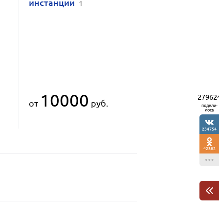
инстанции
1
10000
27962
от
руб.
подели-
лось
234754
42382