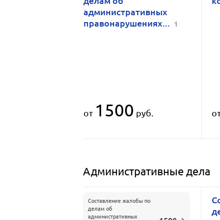
делам об
к
административных
правонарушениях...
1
1500
от
руб.
о
Административные дела
С
Составление жалобы по
делам об
д
административных