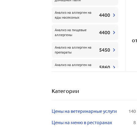
Анализ на аллерген на
4400
яды насекомых
Анализ на пищевые
4400
аллергены
о
Анализ на аллерген на
5450
препараты
Анализ на аллерген на
5860
животных
Категории
Цены на ветеринарные услуги
140
Цены на меню в ресторанах
8