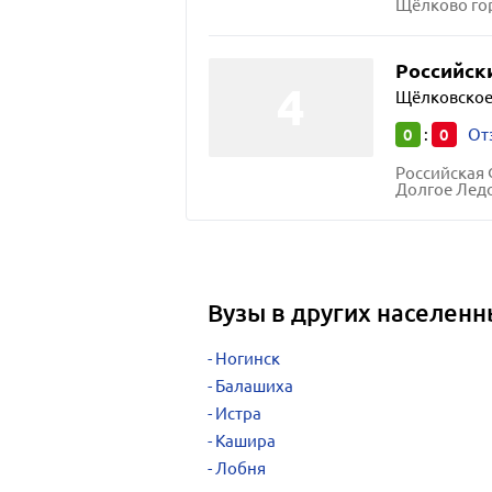
Щёлково гор
Российск
Щёлковское
0
0
:
От
Долгое Лед
Вузы в других населенн
Ногинск
Балашиха
Истра
Кашира
Лобня