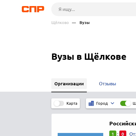
Щёлково
— Вузы
Вузы в Щёлкове
Организации
Отзывы
Карта
Щ
Город
Российск
1
0
:
От