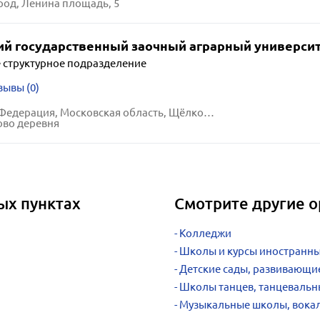
од, Ленина площадь, 5
ий государственный заочный аграрный универси
 структурное подразделение
зывы (0)
Российская Федерация, Московская область, Щёлково городской округ,
ово деревня
ых пунктах
Смотрите другие 
Колледжи
Школы и курсы иностранны
Детские сады, развивающи
Школы танцев, танцевальны
Музыкальные школы, вокал