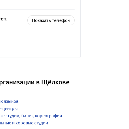
тет
,
Показать телефон
организации в Щёлкове
х языков
е центры
е студии, балет, хореография
ьные и хоровые студии