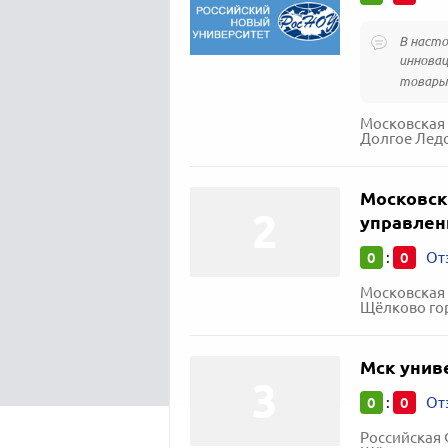
В насто
инновац
товары 
Московская 
Долгое Лед
Московск
управлени
0
0
:
От
Московская 
Щёлково гор
Мск унив
0
0
:
От
Российская 