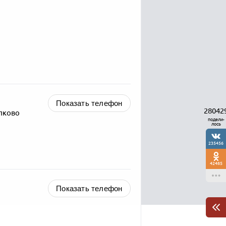
Показать телефон
28042
ёлково
подели-
лось
235456
42485
Показать телефон