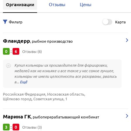
Организации
Отзывы
Цены
Карта
Фландерр
,
рыбное производство
0
6
:
Отзывы (6)
Купил кольмары их производителя для фаршировки,
медалей как на коньяке и все такое у нас самое лучшее,
кольмары не имели целостность все разорваны, рвались
в...
Российская Федерация, Московская область, 
Щёлково город, Советская улица, 1
Марина ГК
,
рыбоперерабатывающий комбинат
3
0
:
Отзывы (3)