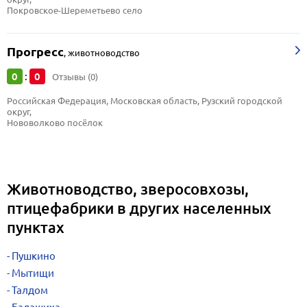
Покровское-Шереметьево село
Прогресс
,
животноводство
0
0
:
Отзывы (0)
Российская Федерация, Московская область, Рузский городской 
округ, 
Нововолково посёлок
Животноводство, зверосовхозы,
птицефабрики в других населенных
пунктах
Пушкино
Мытищи
Талдом