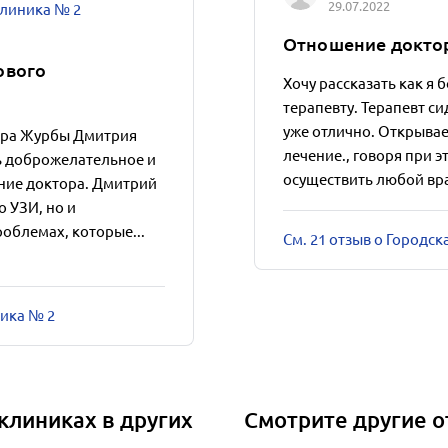
29.07.2022
линика № 2
Отношение доктор
ового
Хочу рассказать как я 
терапевту. Терапевт с
уже отлично. Открывае
тора Журбы Дмитрия
лечение., говоря при 
ь доброжелательное и
осуществить любой вра
ие доктора. Дмитрий
 УЗИ, но и
облемах, которые...
См. 21 отзыв о Городс
ника № 2
клиниках в других
Смотрите другие о