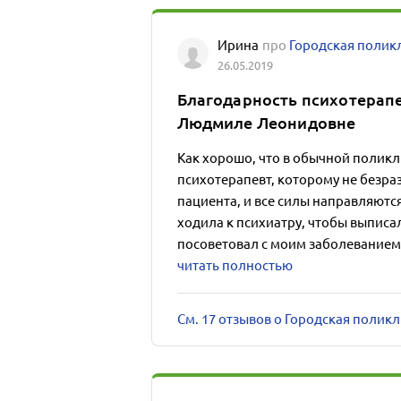
Ирина
про
Городская полик
26.05.2019
Благодарность психотерап
Людмиле Леонидовне
Как хорошо, что в обычной поликли
психотерапевт, которому не безра
пациента, и все силы направляются
ходила к психиатру, чтобы выписал
посоветовал с моим заболеванием х
читать полностью
См. 17 отзывов о Городская полик