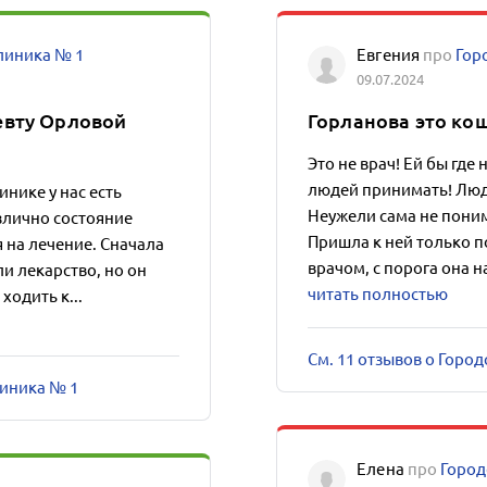
линика № 1
Евгения
про
Гор
09.07.2024
евту Орловой
Горланова это кош
Это не врач! Ей бы где
людей принимать! Люде
нике у нас есть
Неужели сама не понима
злично состояние
Пришла к ней только 
 на лечение. Сначала
врачом, с порога она н
и лекарство, но он
читать полностью
одить к...
См. 11 отзывов о Горо
линика № 1
Елена
про
Город