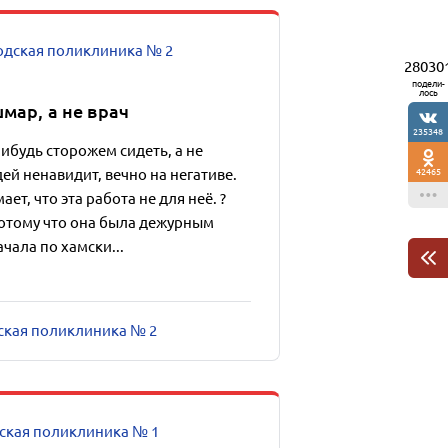
одская поликлиника № 2
28030
подели-
лось
мар, а не врач
235348
 нибудь сторожем сидеть, а не
42465
й ненавидит, вечно на негативе.
ет, что эта работа не для неё. ?
потому что она была дежурным
ачала по хамски...
дская поликлиника № 2
ская поликлиника № 1