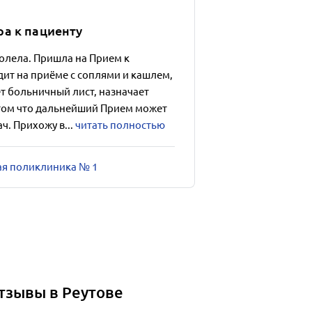
а к пациенту
болела. Пришла на Прием к
идит на приёме с соплями и кашлем,
т больничный лист, назначает
этом что дальнейший Прием может
ч. Прихожу в...
читать полностью
кая поликлиника № 1
тзывы в Реутове