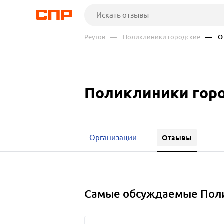
Реутов
— Поликлиники городские
— От
Поликлиники горо
Отзывы
Организации
Самые обсуждаемые Поли