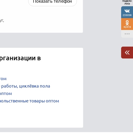
Показать телефон
подели-
лось
235058
г,
42419
рганизации в
том
 работы, циклёвка пола
оптом
вольственные товары оптом