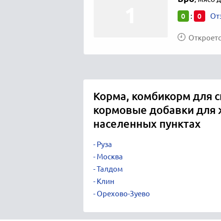
0
0
:
От
Откроется
Корма, комбикорм для с
кормовые добавки для 
населенных пунктах
Руза
Москва
Талдом
Клин
Орехово-Зуево