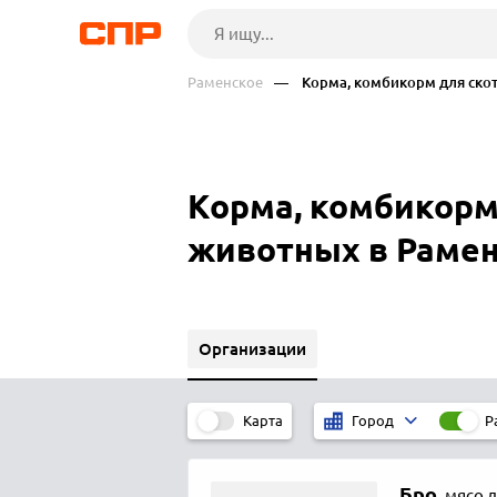
Раменское
— Корма, комбикорм для скот
Корма, комбикорм
животных в Раме
Организации
Карта
Р
Город
Бро
,
мясо д