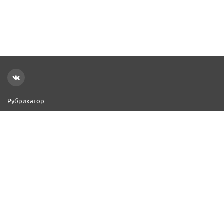
Рубрикатор
Новости
Реклама на сайте
Контакты
Добавить организацию
2000–2026 © СПР