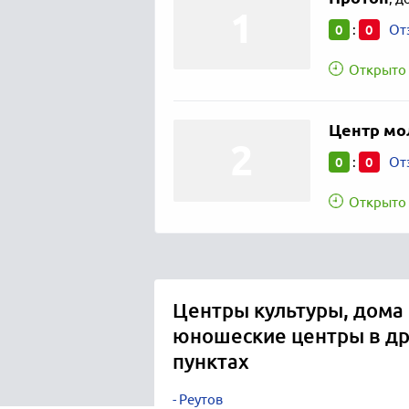
0
0
:
От
Открыто 
Центр мо
0
0
:
От
Открыто 
Центры культуры, дома 
юношеские центры в др
пунктах
Реутов