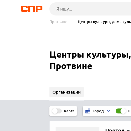
Протвино
— Центры культуры, дома куль
Центры культуры,
Протвине
Организации
Карта
П
Город
Протон
,
д