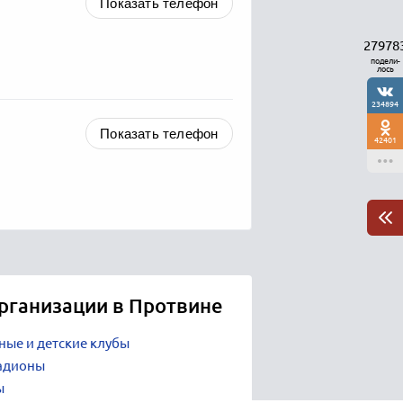
Показать телефон
27978
подели-
лось
234894
Показать телефон
42401
рганизации в Протвине
ные и детские клубы
тадионы
ы