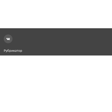
Рубрикатор
Новости
Реклама на сайте
Контакты
Добавить организацию
2000–2026 © СПР