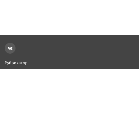
Рубрикатор
Новости
Реклама на сайте
Контакты
Добавить организацию
2000–2026 © СПР