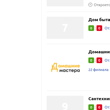
Откроется
Дом быт
0
0
:
От
Домашние
0
0
:
От
22 филиала
Сантехни
0
0
:
От