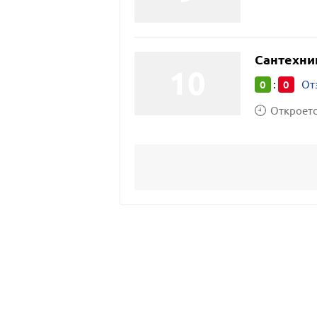
Сантехни
0
0
:
От
Откроется