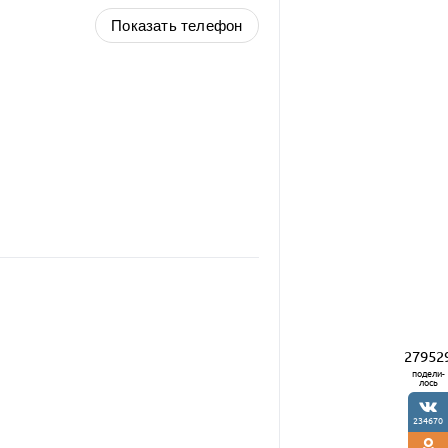
Показать телефон
27952
подели-
лось
234670