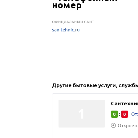
OФИЦИАЛЬНЫЙ САЙТ
san-tehnic.ru
Другие
бытовые услуги, служб
Сантехни
0
0
:
От
Откроется