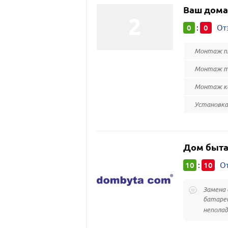
Ваш дома
0
0
:
От
Монтаж п
Монтаж те
Монтаж к
Установка
Дом быт
10
10
:
От
Замена 
батарей
неполад