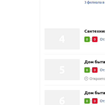
3 филиала в
Сантехни
0
0
:
От
Дом быт
0
0
:
От
Откроется
Дом быт
0
0
:
От