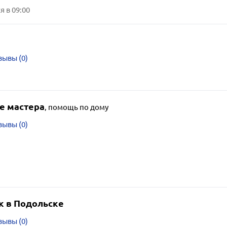
 в 09:00
а
зывы (0)
 мастера
,
помощь по дому
зывы (0)
к в Подольске
зывы (0)