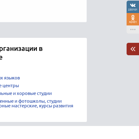
235101
42431
рганизации в
е
х языков
е центры
ьные и хоровые студии
венные и фотошколы, студии
рные мастерские, курсы развития