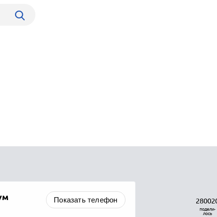
ум
Показать телефон
28002
подели-
лось