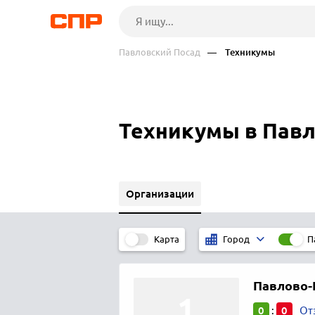
Павловский Посад
— Техникумы
Техникумы в Павл
Организации
Карта
П
Город
Павлово-
0
0
:
От