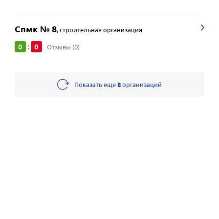
Спмк № 8
,
строительная организация
0
0
:
Отзывы (0)
Показать еще
8
организаций