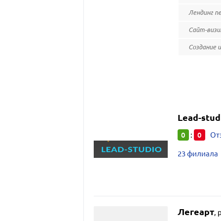
Лендинг п
Сайт-виз
Создание 
Lead-stud
0
0
:
От
23 филиала
Легеарт
,