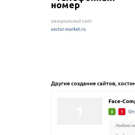
OФИЦИАЛЬНЫЙ САЙТ
vector-market.ru
Другие
создание сайтов, хости
Face-Com
3
1
:
От
Лендинг п