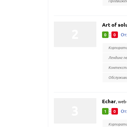
Продвижен
Art of sol
0
0
:
От
Корпорати
Лендинг п
Контекстн
Обслужива
Echar
,
web-
1
0
:
От
Корпорати