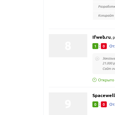
Разработк
Копирайт
Ifweb.ru
,
р
1
0
:
От
Заказыв
21.000 
Сайт оч
Открыто 
Spacewell
0
0
:
От