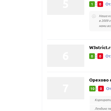
1
0
:
От
Наша ко
в 2009 
нами вс
W3strict.r
0
0
:
От
Орехово 
10
0
:
От
Корпорати
Лендинг п