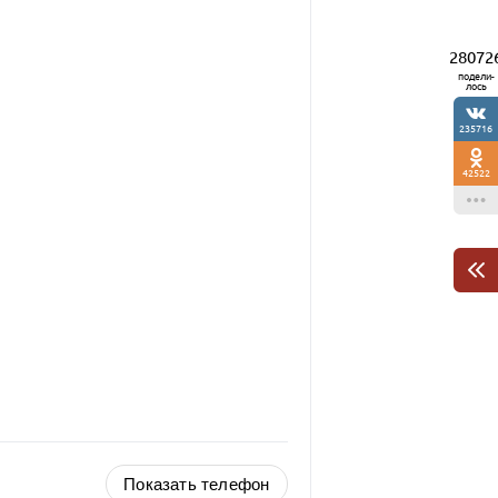
28072
подели-
лось
235716
42522
Показать телефон