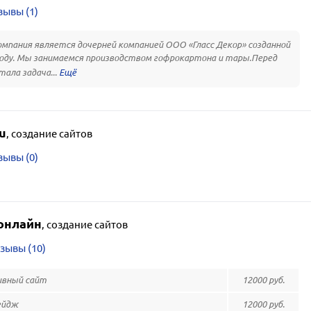
зывы (1)
мпания является дочерней компанией ООО «Гласс Декор» созданной
году. Мы занимаемся производством гофрокартона и тары.Перед
тала задача...
u
,
создание сайтов
зывы (0)
онлайн
,
создание сайтов
зывы (10)
вный сайт
12000 руб.
ейдж
12000 руб.