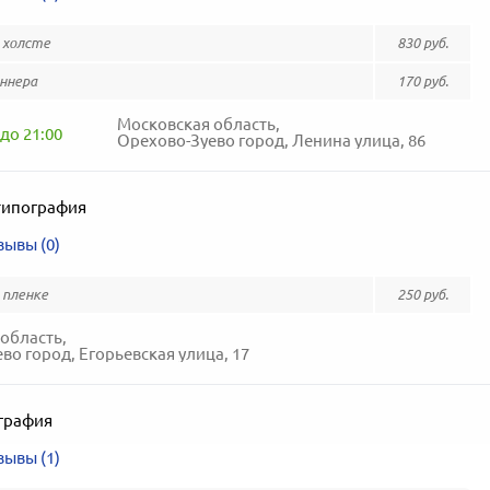
 холсте
830 руб.
ннера
170 руб.
Московская область,
до 21:00
Орехово-Зуево город, Ленина улица, 86
типография
зывы (0)
 пленке
250 руб.
область,
во город, Егорьевская улица, 17
графия
зывы (1)