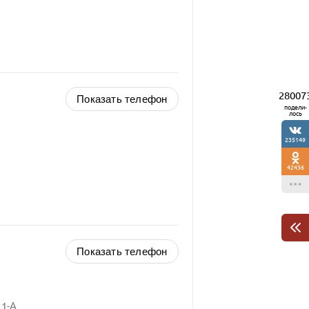
28007
Показать телефон
подели-
лось
235149
42436
Показать телефон
 1-А