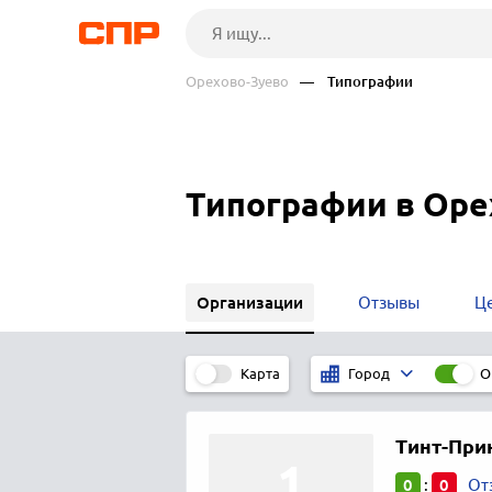
Орехово-Зуево
— Типографии
Типографии в Оре
Организации
Отзывы
Ц
Карта
О
Город
Тинт-При
0
0
:
От