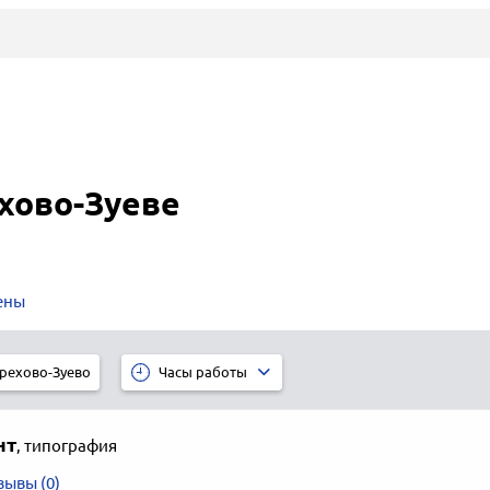
хово-Зуеве
ены
рехово-Зуево
Часы работы
нт
,
типография
зывы (0)