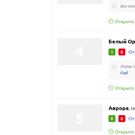
Все отл
Открыто 
Белый Ор
1
0
:
От
Очень о
Открыто 
Аврора
,
т
0
0
:
От
Открыто 