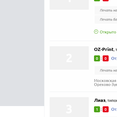
Печать на
Печать ба
Открыто 
OZ-Print
,
0
0
:
От
Печать на
Московская 
Орехово-Зуе
Лиаз
,
типо
1
0
:
От