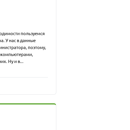
бходимости пользуемся
а. У нас в данные
инистратора, поэтому,
с компьютерами,
х. Ну и в...