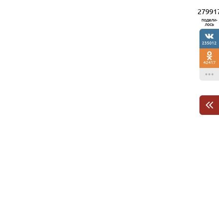
27991
подели-
лось
235012
42417