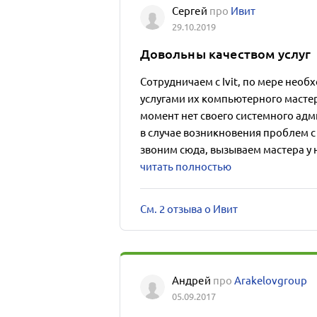
Сергей
про
Ивит
29.10.2019
Довольны качеством услуг
Сотрудничаем с Ivit, по мере нео
услугами их компьютерного мастер
момент нет своего системного адм
в случае возникновения проблем 
звоним сюда, вызываем мастера у ни
читать полностью
См. 2 отзыва о Ивит
Андрей
про
Arakelovgroup
05.09.2017