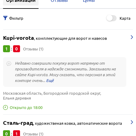
Организации
Отзывы
Цены
Карта
Kupi-vorota
,
комплектующие для ворот и навесов
1
0
:
Отзывы (1)
Недавно совершили покупку ворот напрямую от
производителя в надежде сэкономить. Заказывали на
сайте Kupi-vorota. Могу сказать, что персонал в этой
конторе очень...
Московская область, Богородский городской округ, 
Ельня деревня
Открыто до 18:00
Сталь-град
,
художественая ковка, автоматические ворота
0
1
:
Отзывы (1)