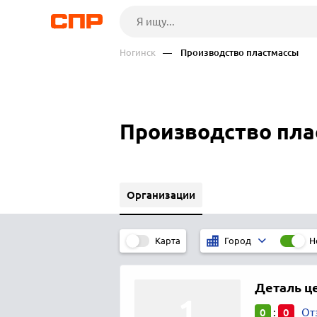
Ногинск
— Производство пластмассы
Производство пла
Организации
Карта
Н
Город
Деталь ц
0
0
:
От