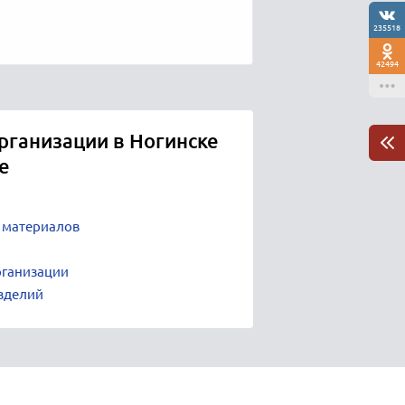
235518
42494
рганизации в Ногинске
е
 материалов
рганизации
зделий