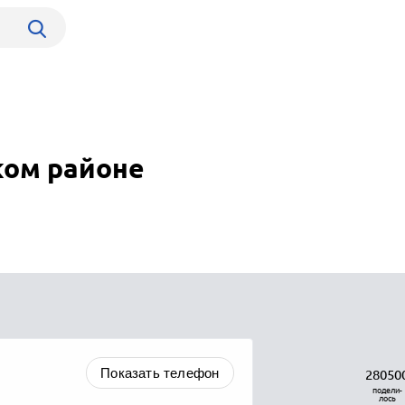
ком районе
Показать телефон
28050
подели-
лось