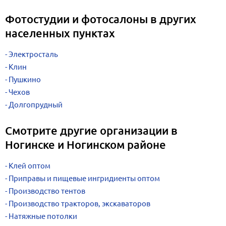
Фотостудии и фотосалоны в других
населенных пунктах
Электросталь
Клин
Пушкино
Чехов
Долгопрудный
Смотрите другие организации в
Ногинске и Ногинском районе
Клей оптом
Приправы и пищевые ингридиенты оптом
Производство тентов
Производство тракторов, экскаваторов
Натяжные потолки