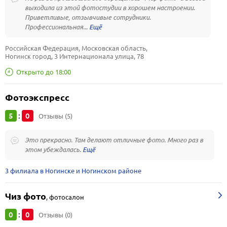
выходила из этой фотостудии в хорошем настроении.
Приветливые, отзывчивые сотрудники.
Профессиональная...
Российская Федерация, Московская область, 
Ногинск город, 3 Интернационала улица, 78
Открыто до 18:00
Фотоэкспресс
5
0
:
Отзывы (5)
Это прекрасно. Там делают отличные фото. Много раз в
этом убеждалась.
3 филиала в Ногинске и Ногинском районе
Чиз фото
,
фотосалон
0
0
:
Отзывы (0)