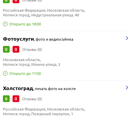
Отзывы (0)
Российская Федерация, Московская область, 
Ногинск город, Индустриальная улица, 40
Открыто до 18:00
Фотоуслуги
,
фото и видеосъёмка
0
0
:
Отзывы (0)
Московская область, 
Ногинск город, Ильича улица, 3
Открыто до 17:00
Холстоград
,
печать фото на холсте
0
0
:
Отзывы (0)
Российская Федерация, Московская область, 
Ногинск город, Пожарный переулок, 1