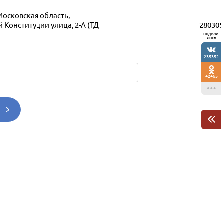
Московская область,
28030
 Конституции улица, 2-А (ТД
подели-
лось
235352
42465