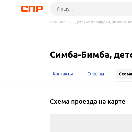
Ногинск
— Детские площадки, игровые ко
Симба-Бимба, дет
Схема
Контакты
Отзывы
cхема проезда на карте