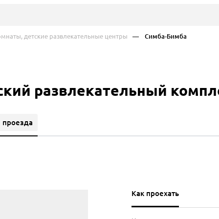
мнаты, детские развлекательные центры
— Симба-Бимба
ский развлекательный компл
 проезда
Как проехать