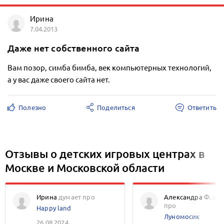
Ирина
7.04.2013
Даже нет собственного сайта
Вам позор, симба бимба, век компьютерных технологий,
а у вас даже своего сайта нет.
Полезно
Поделиться
Ответить
Отзывы о детских игровых центрах в
Москве и Московской области
Ирина
думает про
Александра Ф.
дум
про
Happy land
Лунoмoсик
26.08.2024