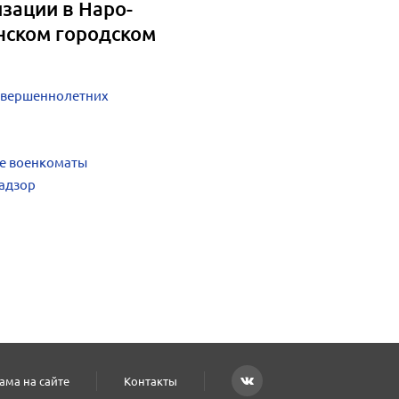
зации в Наро-
нском городском
овершеннолетних
е военкоматы
надзор
ама на сайте
Контакты