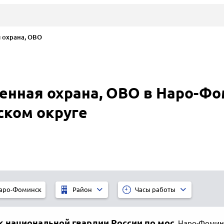
 охрана, ОВО
енная охрана, ОВО в Наро-Фо
ком округе
аро-Фоминск
Район
Часы работы
к национальной гвардии России по мос
,
Наро-Фомин