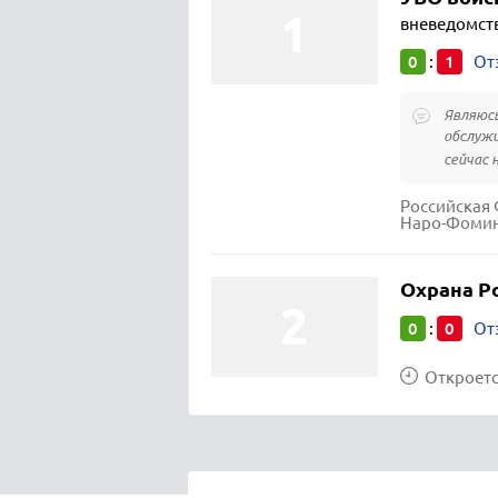
вневедомст
0
1
:
От
Являюсь
обслужи
сейчас 
Российская 
Наро-Фоминс
Охрана Р
0
0
:
От
Откроется