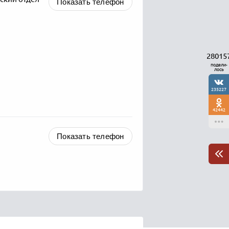
Показать телефон
28015
подели-
лось
235227
42442
Показать телефон