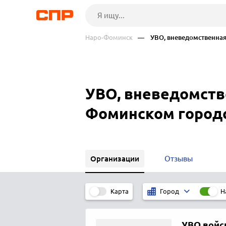
Наро-Фоминск
— УВО, вневедомственная
УВО, вневедомств
Фоминском городс
Организации
Отзывы
Карта
Н
Город
УВО войс