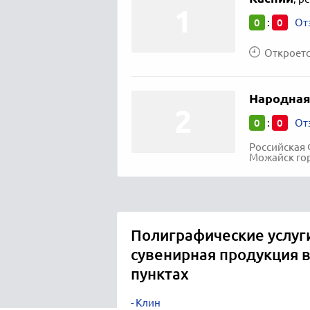
0
0
:
От
Откроется
Народная
0
0
:
От
Российская 
Можайск гор
Полиграфические услуги
сувенирная продукция 
пунктах
Клин