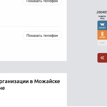
Показать телефон
28048
подели-
лось
235507
Показать телефон
42490
рганизации в Можайске
не