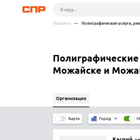
Можайск
— Полиграфические услуги, рек
Полиграфические 
Можайске и Можа
Организации
Карта
М
Город
Каспий
,
ре