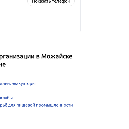
Показать телефон
рганизации в Можайске
не
илей, эвакуаторы
ы
 клубы
ырьё для пищевой промышленности