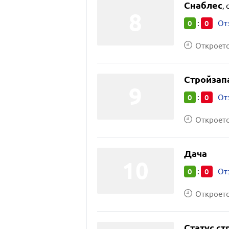
Снаблес
,
0
0
:
От
Откроется
Стройзап
0
0
:
От
Откроется
Дача
0
0
:
От
Откроется
Статус ст