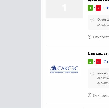
1
2
:
От
Очень х
очень, 
Откроется
Саксэс
,
ст
4
0
:
От
Мне нра
опаздыв
большог
Откроется