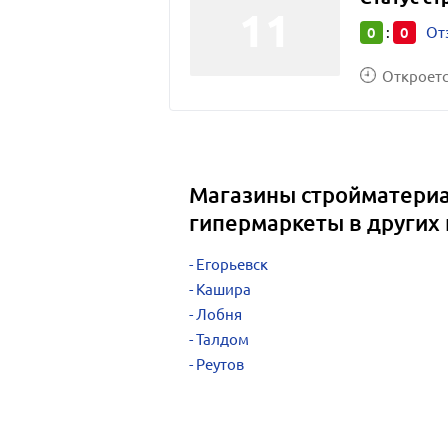
0
0
:
От
Откроется
Магазины стройматериа
гипермаркеты в других
Егорьевск
Кашира
Лобня
Талдом
Реутов