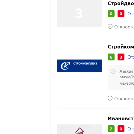
Стройдво
0
0
:
От
Откроется
Стройком
6
3
:
От
Я искал
Можайск
менедже
Откроется
Ивановст
2
0
:
От