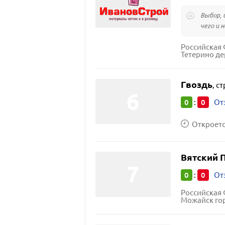
Выбор, 
чего и н
Тетерино де
Гвоздь
,
ст
0
0
:
От
Откроется
Вятский 
0
0
:
От
Российская 
Можайск гор