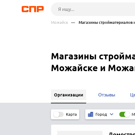
Можайск
— Магазины стройматериалов и
Магазины стройма
Можайске и Можа
Организации
Отзывы
Ц
Карта
М
Город
Домостр