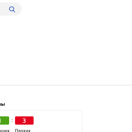
вы
1
3
:
оших
Плохих