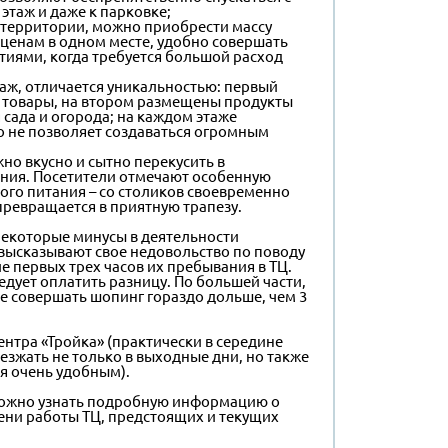
этаж и даже к парковке;
 территории, можно приобрести массу
ценам в одном месте, удобно совершать
иями, когда требуется большой расход
таж, отличается уникальностью: первый
 товары, на втором размещены продукты
 сада и огорода; на каждом этаже
о не позволяет создаваться огромным
но вкусно и сытно перекусить в
ния. Посетители отмечают особенную
рого питания – со столиков своевременно
превращается в приятную трапезу.
некоторые минусы в деятельности
 высказывают свое недовольство по поводу
е первых трех часов их пребывания в ТЦ.
дует оплатить разницу. По большей части,
 совершать шопинг гораздо дольше, чем 3
нтра «Тройка» (практически в середине
езжать не только в выходные дни, но также
ся очень удобным).
ожно узнать подробную информацию о
ени работы ТЦ, предстоящих и текущих