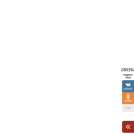
28039
подели-
лось
235422
42482