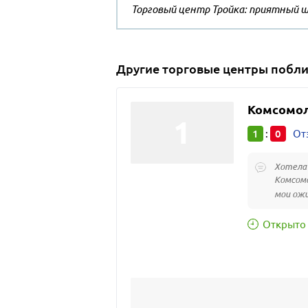
Торговый центр Тройка: приятный 
Другие
торговые центры
побли
Комсомо
1
0
:
От
Хотела 
Комсомо
мои ожи
Открыто 