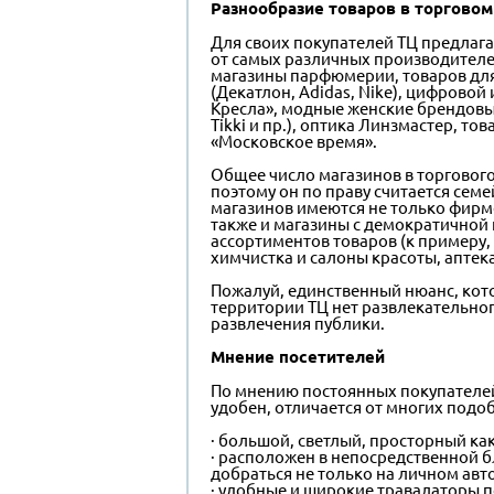
Разнообразие товаров в торговом
Для своих покупателей ТЦ предлаг
от самых различных производителе
магазины парфюмерии, товаров для
(Декатлон, Adidas, Nike), цифрово
Кресла», модные женские брендовые у
Tikki и пр.), оптика Линзмастер, т
«Московское время».
Общее число магазинов в торгового
поэтому он по праву считается семе
магазинов имеются не только фирм
также и магазины с демократичной
ассортиментов товаров (к примеру, 
химчистка и салоны красоты, аптека,
Пожалуй, единственный нюанс, кот
территории ТЦ нет развлекательно
развлечения публики.
Мнение посетителей
По мнению постоянных покупателей,
удобен, отличается от многих под
· большой, светлый, просторный как
· расположен в непосредственной б
добраться не только на личном авт
· удобные и широкие травалаторы п