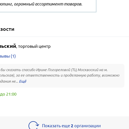
шопинг, огромный ассортимент товаров.
зости
льский
,
торговый центр
зывы (1)
бы сказать спасибо Ирине Погореловой (ТЦ Москвоский на м.
льская), за ее ответственность и проделанную работу, возможно
дания не...
до 21:00
Показать еще
2
организации