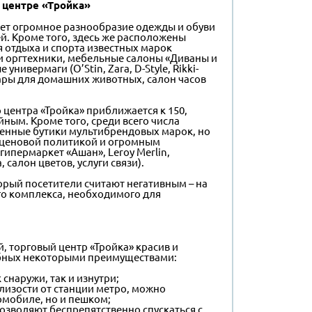
 центре «Тройка»
ает огромное разнообразие одежды и обуви
й. Кроме того, здесь же расположены
 отдыха и спорта известных марок
й и оргтехники, мебельные салоны «Диваны и
нивермаги (O’Stin, Zara, D-Style, Rikki-
овары для домашних животных, салон часов
 центра «Тройка» приближается к 150,
йным. Кроме того, среди всего числа
енные бутики мультибрендовых марок, но
 ценовой политикой и огромным
гипермаркет «Ашан», Leroy Merlin,
 салон цветов, услуги связи).
орый посетители считают негативным – на
го комплекса, необходимого для
 торговый центр «Тройка» красив и
обных некоторыми преимуществами:
 снаружи, так и изнутри;
лизости от станции метро, можно
омобиле, но и пешком;
озволяют беспрепятственно спускаться с