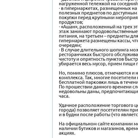
нагруженной тележкой на соседний 
· в гипермаркетах, размещенных на
полезных предметов по доступным 
покупки перед крупными мероприят
продуктов;
· «Ашан», расположенный на трех э
этаж занимают продовольственные
питания, на третьем – предметы для
гипермаркета размещены кассы, чт
очередям;
· В случае длительного шопинга мож
ресторанчиках быстрого обслужива
чистоту и опрятность пунктов быст
убирается весь мусор, прием пищи 
Но, помимо плюсов, отмечаются и 
комплекса. Так, многие посетители
бесплатной парковки лишь в течени
По прошествии данного времени сле
недовольны дамы, предпочитающие
часа.
Удачное расположение торгового це
города) позволяет посетителям при
и в будни после работы (что являет
На официальном сайте компании м
наличии бутиков и магазинов, врем
акциях.