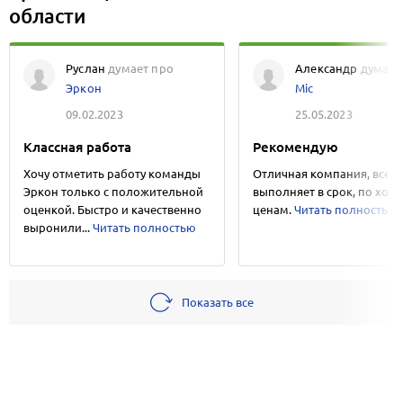
области
Руслан
думает про
Александр
думает
Эркон
Mic
09.02.2023
25.05.2023
Классная работа
Рекомендую
Хочу отметить работу команды
Отличная компания, все
Эркон только с положительной
выполняет в срок, по хо
оценкой. Быстро и качественно
ценам.
Читать полностью
выронили...
Читать полностью
Показать все