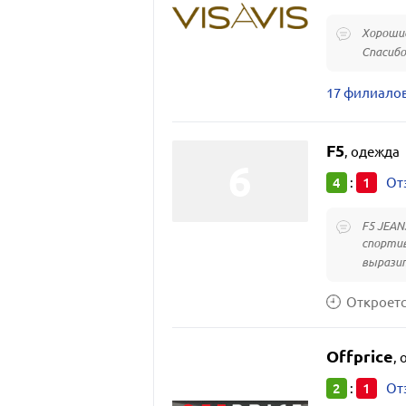
Хорошие
Спасибо
17 филиалов
F5
,
одежда
4
1
:
От
F5 JEAN
спортив
выразит
Откроется
Offprice
,
2
1
:
От