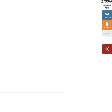
27996
подели-
лось
235058
42420