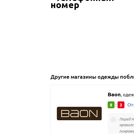
Другие
магазины одежды
побл
Baon
,
одеж
8
3
:
От
Перед Н
нравилс
понрави