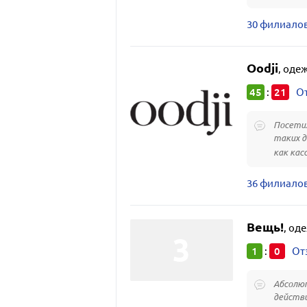
30 филиалов
Oodji
,
оде
45
21
:
От
Посетил
таких д
как касс
36 филиалов
Вещь!
,
оде
1
0
:
От
Абсолю
действи