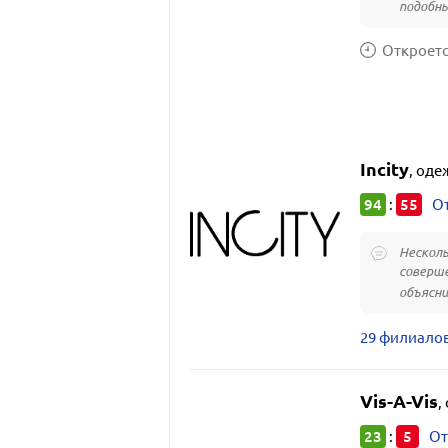
подобный
Откроется
Incity
,
оде
94
55
:
От
Несколь
соверше
объясни
29 филиалов
Vis-A-Vis
,
23
5
:
От