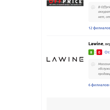
В Offpr
аккурат
нет, от
12 филиалов
Lawine
,
ве
8
0
:
От
Магазин
обслужи
продавц
6 филиалов 