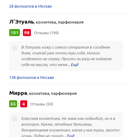
28 филиалов в Москве
Л`Этуаль
,
косметика, парфюмерия
101
98
:
Отзывы (199)
В Лэтуаль хожу с самого открытия в соседнем
доме, считай уже почти три года. Ничего
особенного не скажу. Просто ни разу не поймала
себя на мысли, что меня...
138 филиалов в Москве
Мирра
,
косметика, парфюмерия
55
4
:
Отзывы (59)
Классная косметика. Не знаю как подходит, но я в
восторге. Крема, лечебные бальзамы,
декоративная косметика. какая у них тушь, просто
огонь. Пудра не сушит...