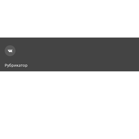
Рубрикатор
Новости
Реклама на сайте
Контакты
Добавить организацию
2000–2026 © СПР