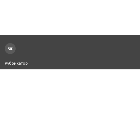
Рубрикатор
Новости
Реклама на сайте
Контакты
Добавить организацию
2000–2026 © СПР