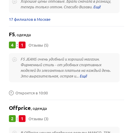
Хорошие цены оптовые. Брали сначала в розницу,
теперь только оптом. Спасибо Визави.
17 филиалов в Москве
F5
,
одежда
4
1
:
Отзывы (5)
F5 JEANS очень удобный и хороший магазин.
Фирменный стиль - от удобных спортивных
моделей до элегантных платьев на каждый день.
Это выразительная, острая и...
Откроется в 10:00
Offprice
,
одежда
2
1
:
Отзывы (3)
В Offprice нашла обалденное пальто MANGO. 75%