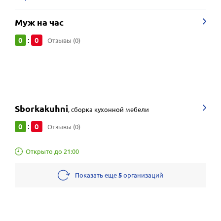
Муж на час
0
0
:
Отзывы (0)
Sborkakuhni
,
сборка кухонной мебели
0
0
:
Отзывы (0)
Открыто до 21:00
Показать еще
5
организаций