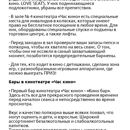
кино. LOVE SEATS. У них поднимающиеся
подлокотники, убраны все препятствия.
- В зале № 4 кинотеатра «Час кино» есть специальные
места для инвалидов в колясках, которые имеют
право на бесплатное посещение в любое время. Для
них, оборудованы специальные спуски и подъемы в
торговом центре, а также лифты.
- Перед заходом в зал проверьте ваши запасы пепси и
попкорна, чтобы их хватило на весь сеанс. О том,
чтобы они не иссякли в самый захватывающий
момент, позаботятся предупредительные бармены.
- Для тех, кто ходит в кино с детишками, сделана зона
игр, с разнообразными игровыми аппаратами, где
можно выиграть ПРИЗ!
Бары в кинотеатре «Час кино»
• Первый бар кинотеатра «Час кино» – «Кино бар».
Здесь есть все для прекрасного проведения времени
перед началом сеанса и непосредственно во время
просмотра.
Вкус и качество попкорна выше всяких похвал, что
могут оценить и дети, и взрослые. Широкий
ассортимент безалкогольных и слабоалкогольных
напитков.
Также вам могут предложить чипсы, шоколад и