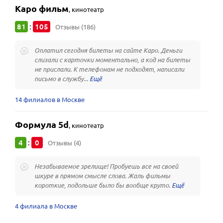
Каро фильм
,
кинотеатр
81
105
:
Отзывы (186)
Оплатил сегодня билеты на сайте Каро. Деньги
слизали с карточки моментально, а код на билеты
не прислали. К телефонам не подходят, написали
письмо в службу...
14 филиалов в Москве
Формула 5d
,
кинотеатр
4
0
:
Отзывы (4)
Незабываемое зрелище! Пробуешь все на своей
шкуре в прямом смысле слова. Жаль фильмы
короткие, подольше было бы вообще круто.
4 филиала в Москве