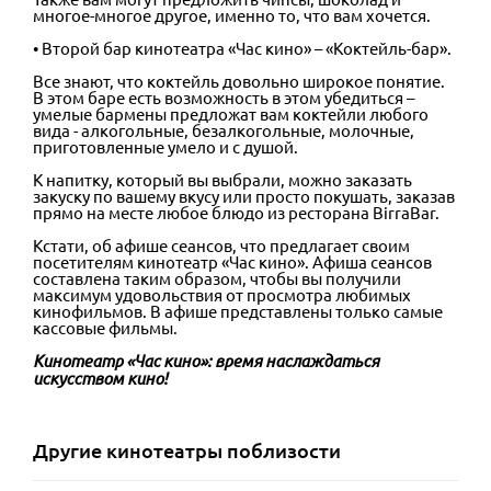
многое-многое другое, именно то, что вам хочется.
• Второй бар кинотеатра «Час кино» – «Коктейль-бар».
Все знают, что коктейль довольно широкое понятие.
В этом баре есть возможность в этом убедиться –
умелые бармены предложат вам коктейли любого
вида - алкогольные, безалкогольные, молочные,
приготовленные умело и с душой.
К напитку, который вы выбрали, можно заказать
закуску по вашему вкусу или просто покушать, заказав
прямо на месте любое блюдо из ресторана BirraBar.
Кстати, об афише сеансов, что предлагает своим
посетителям кинотеатр «Час кино». Афиша сеансов
составлена таким образом, чтобы вы получили
максимум удовольствия от просмотра любимых
кинофильмов. В афише представлены только самые
кассовые фильмы.
Кинотеатр «Час кино»: время наслаждаться
искусством кино!
Другие
кинотеатры
поблизости