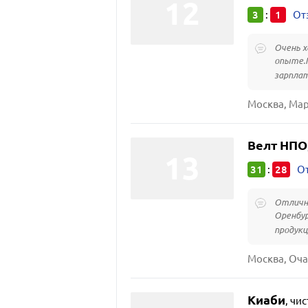
3
1
:
От
Очень х
опыте.П
зарплат
Велт НПО
31
28
:
От
Отлична
Оренбур
продукц
Киаби
,
чис