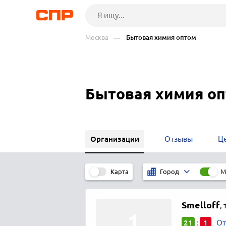
Москва
— Бытовая химия оптом
Бытовая химия оп
Организации
Отзывы
Ц
Карта
М
Город
Smelloff
,
21
1
:
От