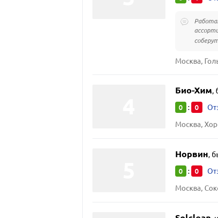
Работаю
ассорти
соберут
Москва, Гол
Био-Хим
,
0
0
:
От
Москва, Хор
Норвин
,
б
0
0
:
От
Москва, Сок
Solclean