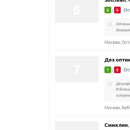
,
3
0
:
От
Отличны
дешевл
Дез опти
1
0
:
От
Дезинфи
В больш
истрепа
Москва, Баб
Симклин
,