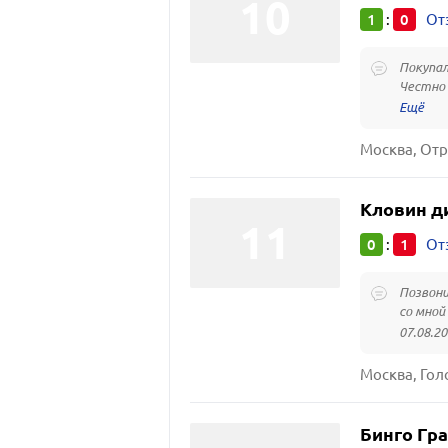
1
0
:
От
Покупал
Честно 
Москва, Отра
Кловин д
0
1
:
От
Позвони
со мной
07.08.20
Москва, Гол
Бинго Гр