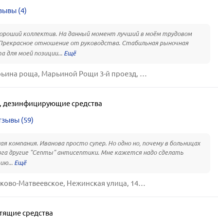
зывы (4)
ороший коллектив. На данный момент лучший в моём трудовом
рекрасное отношение от руководства. Стабильная рыночная
а для моей позиции...
Москва, Марьина роща, Марьиной Рощи 3-й проезд, 40, стр. 1
,
дезинфицирующие средства
зывы (59)
я компания. Иванова просто супер. Но одно но, почему в больницах
га другие "Септы" антисептики. Мне кажется надо сделать
ию...
Москва, Очаково-Матвеевское, Нежинская улица, 14, к. 2
тящие средства