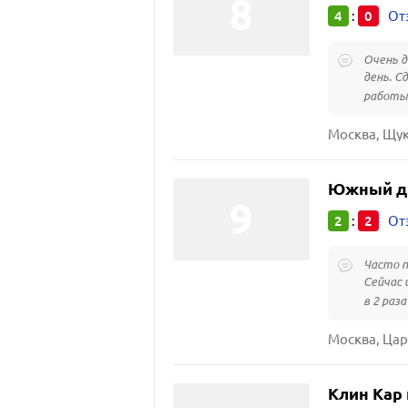
4
0
:
От
Очень д
день. С
работы 
Москва, Щук
Южный д
2
2
:
От
Часто п
Сейчас 
в 2 раза
Москва, Цар
Клин Кар