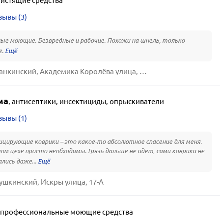
чистящие средства
зывы (3)
е моющие. Безвредные и рабочие. Похожи на шнель, только
е.
Москва, Останкинский, Академика Королёва улица, 8, к. 1
ма
,
антисептики, инсектициды, опрыскиватели
зывы (1)
цирующие коврики – это какое-то абсолютное спасение для меня.
ом цехе просто необходимы. Грязь дальше не идет, сами коврики не
лись даже...
ушкинский, Искры улица, 17-А
профессиональные моющие средства