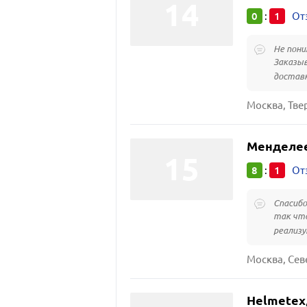
0
1
:
От
Не пони
Заказыв
доставк
Москва, Твер
Менделе
8
1
:
От
Спасибо
так что
реализу
Москва, Сев
Helmetex