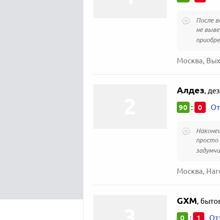
После в
не выве
приобре
Москва, Вых
Алдез
,
дез
90
0
:
От
Наконец
просто 
задумчи
Москва, Наг
GXM
,
быто
0
1
:
От