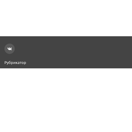
Рубрикатор
Новости
Реклама на сайте
Контакты
Добавить организацию
2000–2026 © СПР