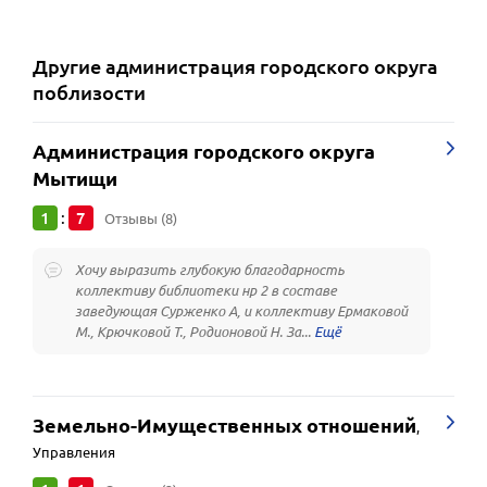
Другие
администрация городского округа
поблизости
Администрация городского округа
Мытищи
1
7
:
Отзывы (8)
Хочу выразить глубокую благодарность
коллективу библиотеки нр 2 в составе
заведующая Сурженко А, и коллективу Ермаковой
М., Крючковой Т., Родионовой Н. За...
Земельно-Имущественных отношений
,
Управления