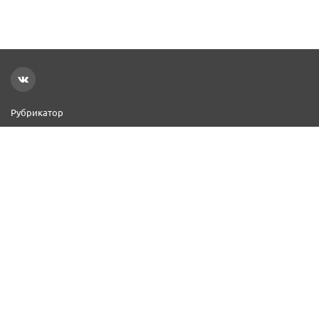
Рубрикатор
Новости
Реклама на сайте
Контакты
Добавить организацию
2000–2026 © СПР
Политика конфиденциальности