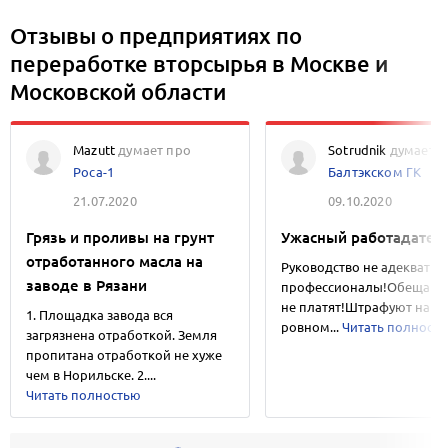
Отзывы о предприятиях по
переработке вторсырья в Москве и
Московской области
Mazutt
думает про
Sotrudnik
думает п
Роса-1
Балтэкском ГК
21.07.2020
09.10.2020
Грязь и проливы на грунт
Ужасный работадател
отработанного масла на
Руководство не адекваты 
заводе в Рязани
профессионалы!Обещанн
не платят!Штрафуют на
1. Площадка завода вся
ровном...
Читать полност
загрязнена отработкой. Земля
пропитана отработкой не хуже
чем в Норильске. 2....
Читать полностью