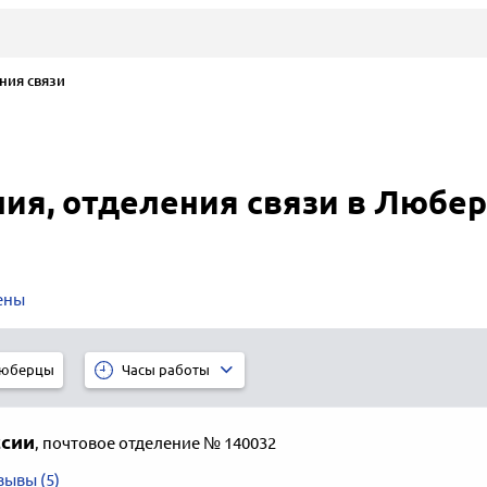
ния связи
ия, отделения связи в Любе
ены
юберцы
Часы работы
ссии
,
почтовое отделение № 140032
зывы (5)