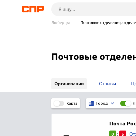
Люберцы
— Почтовые отделения, отделе
Почтовые отделен
Организации
Отзывы
Ц
Карта
Л
Город
Почта Ро
0
5
:
От