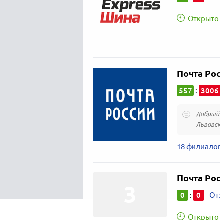
Открыто 
Почта Ро
557
3006
:
Добрый д
Львовск
18 филиало
Почта Ро
0
0
:
От
Открыто 