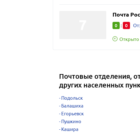
Почта Ро
0
0
:
От
Открыто 
Почтовые отделения, от
других населенных пун
Подольск
Балашиха
Егорьевск
Пушкино
Кашира