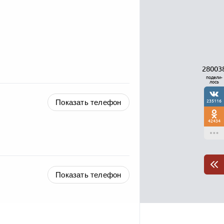
28003
подели-
лось
Показать телефон
235116
42434
Показать телефон