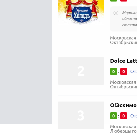
Морожен
области
стаканч
Московская 
Октябрьский
Dolce Lat
0
0
:
От
Московская 
Октябрьский
О!Эскимо
0
0
:
От
Московская 
Люберцы гор