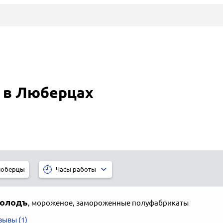
 в Люберцах
юберцы
Часы работы
холодъ
,
мороженое, замороженные полуфабрикаты
зывы (1)