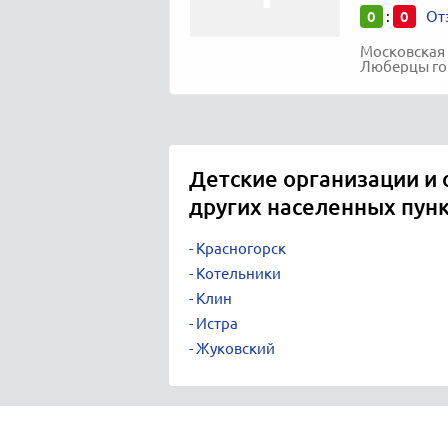
0
0
:
От
Московская 
Люберцы гор
Детские организации и
других населенных пун
Красногорск
Котельники
Клин
Истра
Жуковский