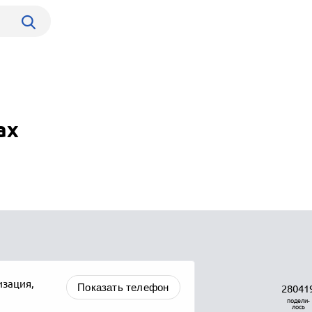
ах
зация,
Показать телефон
28041
подели-
лось