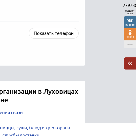
27973
подели-
лось
234848
Показать телефон
42394
рганизации в Луховицах
оне
ения связи
 пиццы, суши, блюд из ресторана
и, службы доставки