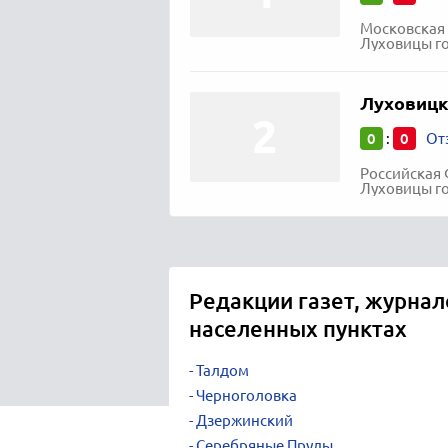
Московская 
Луховицы го
Луховицк
0
0
:
От
Российская 
Луховицы го
Редакции газет, журнал
населенных пунктах
Талдом
Черноголовка
Дзержинский
Серебряные Пруды