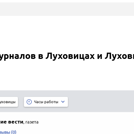
журналов в Луховицах и Лухо
уховицы
Часы работы
ие вести
,
газета
зывы (0)