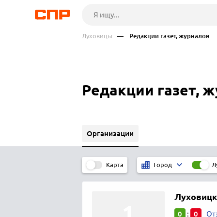
Луховицы
— Редакции газет, журналов
Редакции газет, 
Организации
Карта
Л
Город
Луховицк
0
0
:
От