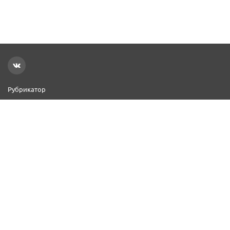
Рубрикатор
Новости
Реклама на сайте
Контакты
Добавить организацию
2000–2026 © СПР
Политика конфиденциальности