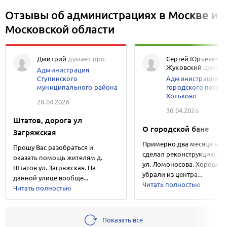
Отзывы об администрациях в Москве и
Московской области
Дмитрий
думает про
Сергей Юрьевич
Жуковский
думает
Администрация
Ступинского
Администрация
муниципального района
городского посел
Хотьково
28.04.2026
30.04.2026
Штатов, дорога ул
О городской бане
Загряжская
Примерно два месяца наз
Прошу Вас разобраться и
сделал реконструкцию ба
оказать помощь жителям д.
ул. Ломоносова. Хорошо, 
Штатов ул. Загряжская. На
убрали из центра...
данной улице вообще...
Читать полностью
Читать полностью
Показать все