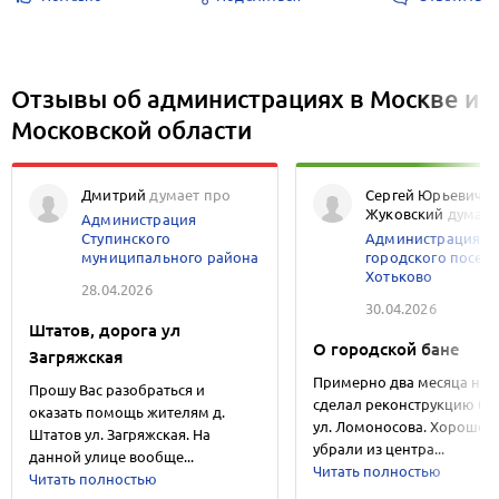
Отзывы об администрациях в Москве и
Московской области
Дмитрий
думает про
Сергей Юрьевич
Жуковский
думает
Администрация
Ступинского
Администрация
муниципального района
городского посел
Хотьково
28.04.2026
30.04.2026
Штатов, дорога ул
О городской бане
Загряжская
Примерно два месяца наз
Прошу Вас разобраться и
сделал реконструкцию ба
оказать помощь жителям д.
ул. Ломоносова. Хорошо, 
Штатов ул. Загряжская. На
убрали из центра...
данной улице вообще...
Читать полностью
Читать полностью