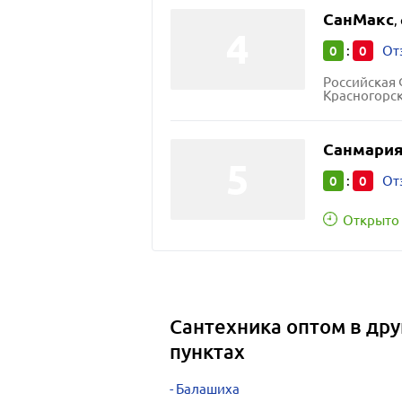
СанМакс
,
0
0
:
От
Российская 
Красногорск
Санмари
0
0
:
От
Открыто 
Сантехника оптом в др
пунктах
Балашиха