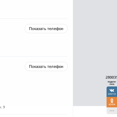
Показать телефон
Показать телефон
28003
подели-
лось
235113
42434
. 9