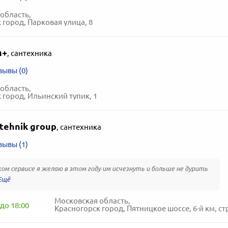
область,
 город, Парковая улица, 8
м+
,
сантехника
зывы (0)
область,
 город, Ильинский тупик, 1
ntehnik group
,
сантехника
зывы (1)
ом сервисе я желаю в этом году им исчезнуть и больше не дурить
Московская область,
до 18:00
Красногорск город, Пятницкое шоссе, 6-й км, стр