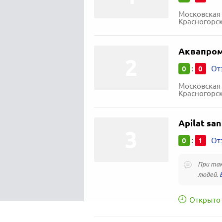
Московская 
Красногорск
Аквапро
0
0
:
От
Московская 
Красногорск
Apilat sa
0
1
:
От
При так
людей.
Открыто 