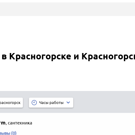
 в Красногорске и Красногор
расногорск
Часы работы
rm
,
сантехника
зывы (0)