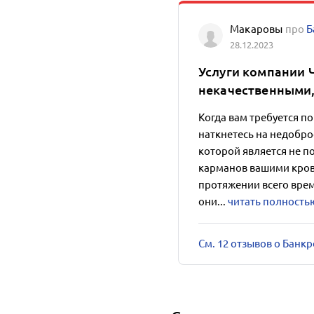
Макаровы
про
Б
28.12.2023
Услуги компании 
некачественными
Когда вам требуется п
наткнетесь на недобр
которой является не п
карманов вашими кров
протяжении всего вре
они...
читать полность
См. 12 отзывов о Банк