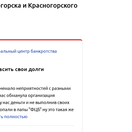
горска и Красногорского
альный центр банкротства
асить свои долги
немало неприятностей с разными
нас обманула организация
 у нас деньги и не выполнив своих
пали в лапы "ФЦБ" ну это такая же
ть полностью