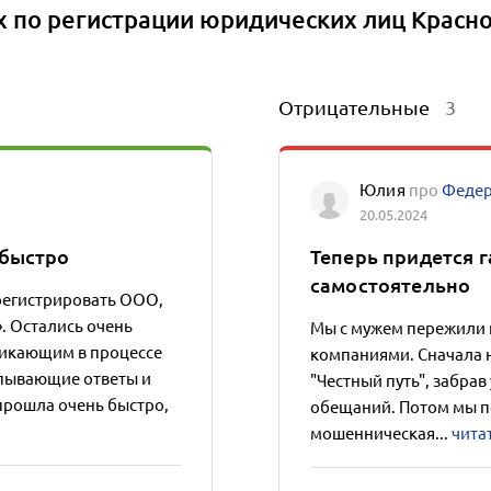
х по регистрации юридических лиц Красно
Отрицательные
3
Юлия
про
Федер
20.05.2024
 быстро
Теперь придется г
самостоятельно
регистрировать ООО,
 Остались очень
Мы с мужем пережили 
никающим в процессе
компаниями. Сначала 
пывающие ответы и
"Честный путь", забрав
рошла очень быстро,
обещаний. Потом мы по
мошенническая...
чита