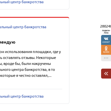
льный центр банкротства
28024
льный центр банкротства
подели-
лось
омендую
235307
ом использования площадки, где у
42453
ь оставлять отзывы. Некоторые
, вроде бы, были накручены
ного центра банкротства, в то
которые я честно оставлял,...
льный центр банкротства