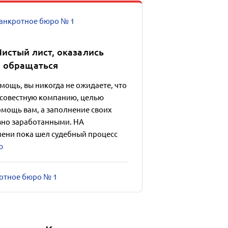
анкротное бюро № 1
Чистый лист, оказались
, обращаться
омощь, вы никогда не ожидаете, что
осовестную компанию, целью
омощь вам, а заполнение своих
но заработанными. НА
мени пока шел судебный процесс
ю
ротное бюро № 1