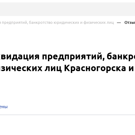
 предприятий, банкротство юридических и физических лиц
— Отзы
квидация предприятий, банкр
зических лиц Красногорска и
ены