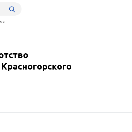
вы
отство
 Красногорского