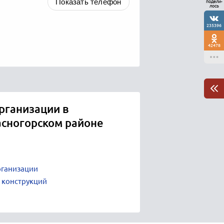
Показать телефон
подели-
лось
235396
42478
рганизации в
асногорском районе
рганизации
 конструкций