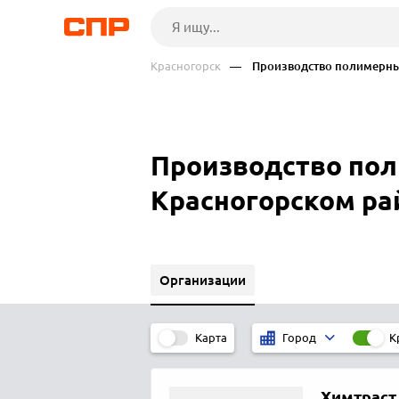
Красногорск
— Производство полимерны
Производство пол
Красногорском ра
Организации
Карта
К
Город
Химтраст