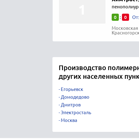
пенополиур
0
0
:
От
Московская 
Красногорск
Производство полимер
других населенных пун
Егорьевск
Домодедово
Дмитров
Электросталь
Москва