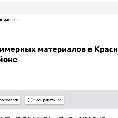
х материалов
имерных материалов в Красн
йоне
расногорск
Часы работы
,
производство компонентов и добавок для изготовления