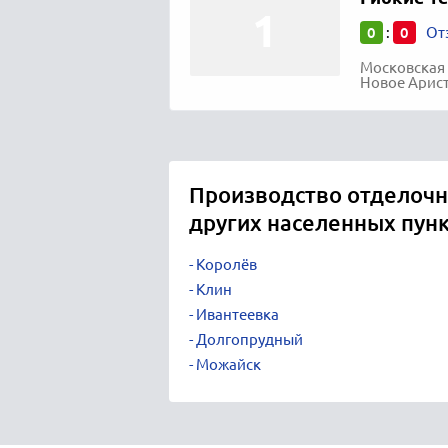
0
0
:
От
Московская 
Новое Арис
Производство отделочн
других населенных пун
Королёв
Клин
Ивантеевка
Долгопрудный
Можайск