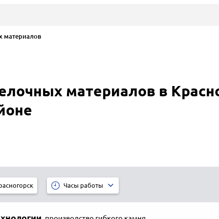
 материалов
елочных материалов в Красно
йоне
расногорск
Часы работы
ехнологии
,
производство гибкого камня