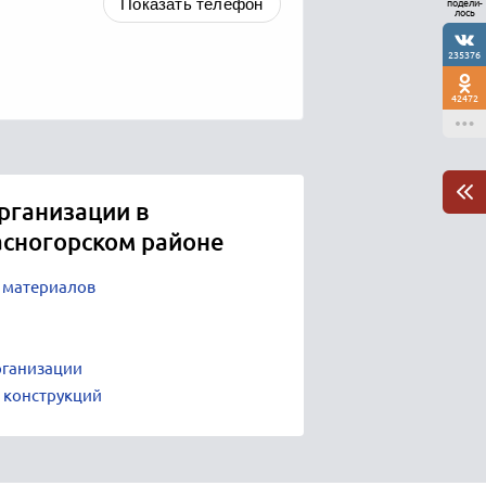
Показать телефон
подели-
лось
235376
42472
рганизации в
асногорском районе
 материалов
рганизации
 конструкций